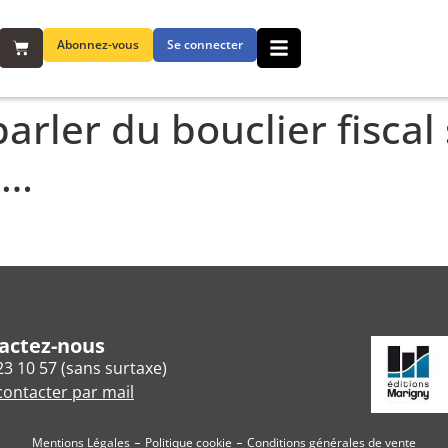
Abonnez-vous
Se connecter
parler du bouclier fiscal
û…
actez-nous
23 10 57 (sans surtaxe)
ontacter par mail
Mentions Légales
Politique cookie
Conditions générales de vente