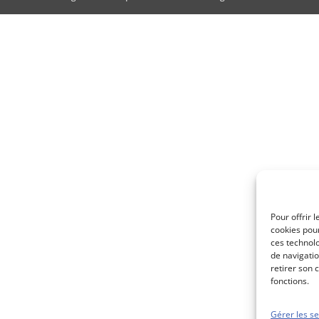
Pour offrir 
cookies pour
ces technol
de navigatio
retirer son 
fonctions.
Gérer les se