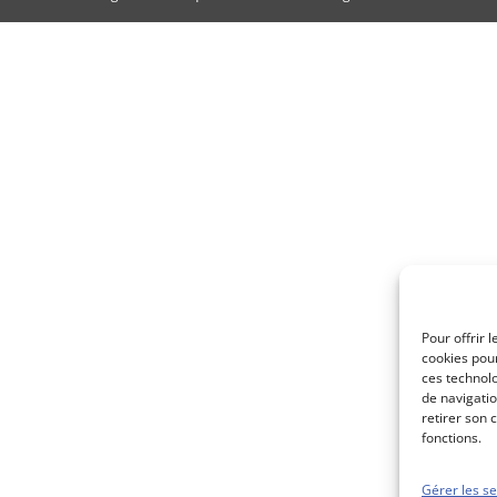
Pour offrir 
cookies pour
ces technol
de navigatio
retirer son 
fonctions.
Gérer les se