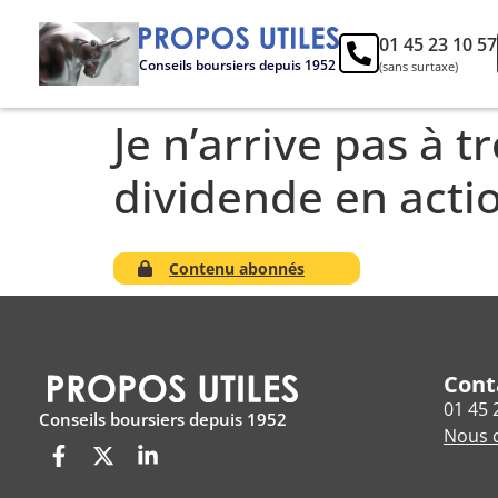
01 45 23 10 57
Conseils boursiers depuis 1952
(sans surtaxe)
Je n’arrive pas à 
dividende en acti
Contenu abonnés
Cont
01 45 
Conseils boursiers depuis 1952
Nous c