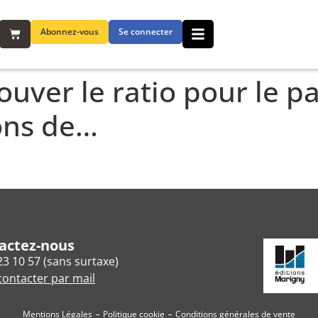
Abonnez-vous
Se connecter
trouver le ratio pour le 
ons de…
actez-nous
23 10 57 (sans surtaxe)
ontacter par mail
Mentions Légales
Politique cookie
Conditions générales de vente