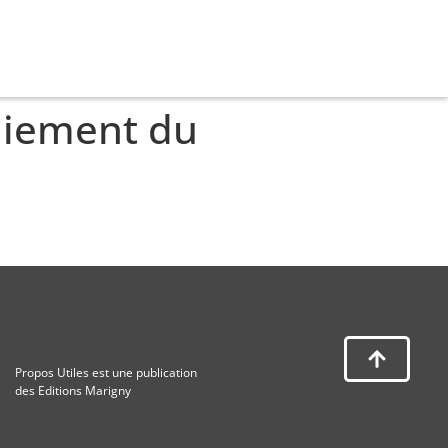
paiement du
Propos Utiles est une publication
des Editions Marigny