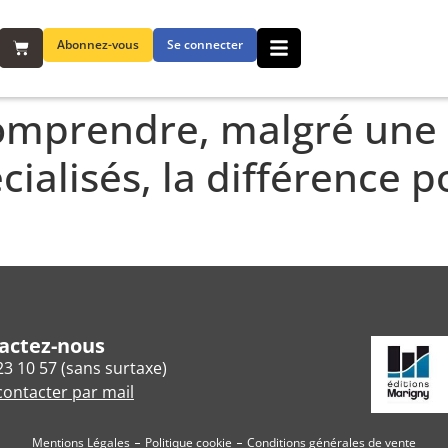
Abonnez-vous
Se connecter
 comprendre, malgré une
cialisés, la différence 
actez-nous
23 10 57 (sans surtaxe)
ontacter par mail
Mentions Légales
Politique cookie
Conditions générales de vente