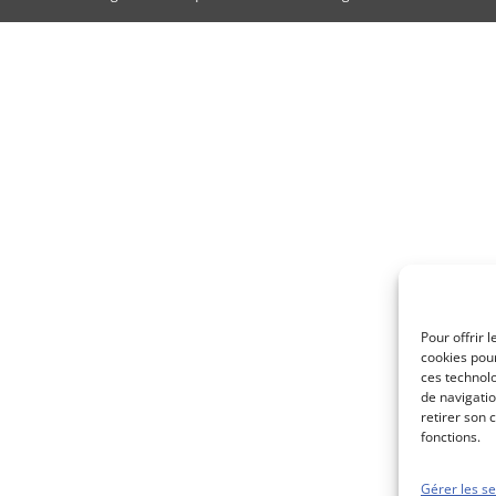
Pour offrir 
cookies pour
ces technol
de navigatio
retirer son 
fonctions.
Gérer les se