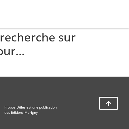
 recherche sur
pour…
Propos Utiles est une publication
des Editions Marigny