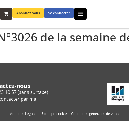
Abonnez-vous
Se connecter
e N°3026 de la semaine d
actez-nous
23 10 57 (sans surtaxe)
ontacter par mail
Mentions Légales
Politique cookie
Conditions générales de vente