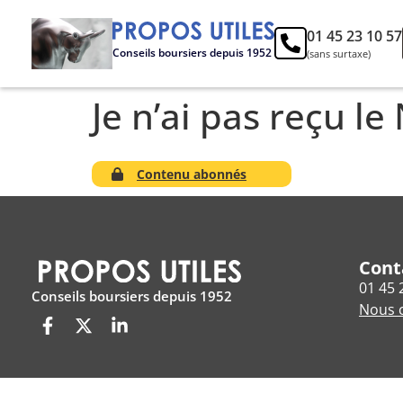
01 45 23 10 57
Conseils boursiers depuis 1952
(sans surtaxe)
Je n’ai pas reçu l
Contenu abonnés
Cont
01 45 
Conseils boursiers depuis 1952
Nous c