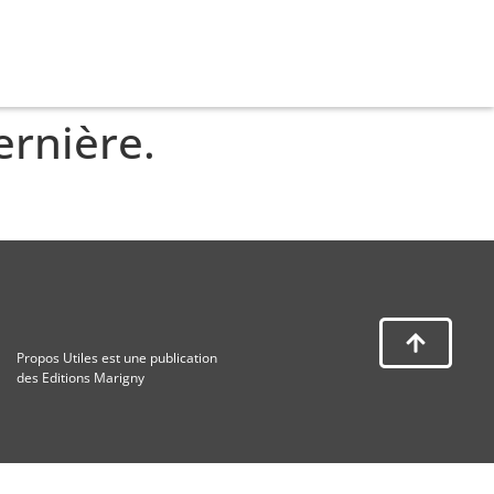
ernière.
Propos Utiles est une publication
des Editions Marigny