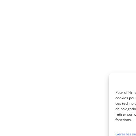
Pour offrir 
cookies pour
ces technol
de navigatio
retirer son 
fonctions.
Gérer les se