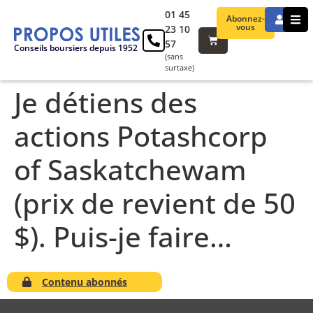
01 45
Abonnez-
vous
23 10
57
Conseils boursiers depuis 1952
(sans
surtaxe)
Je détiens des
actions Potashcorp
of Saskatchewam
(prix de revient de 50
$). Puis-je faire…
Contenu abonnés