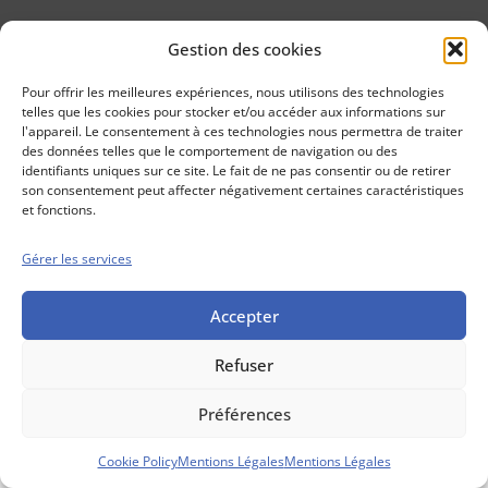
Gestion des cookies
Conseils boursiers depuis 1952
Propos Utiles est
Pour offrir les meilleures expériences, nous utilisons des technologies
une publication
telles que les cookies pour stocker et/ou accéder aux informations sur
des Editions
l'appareil. Le consentement à ces technologies nous permettra de traiter
Marigny
des données telles que le comportement de navigation ou des
identifiants uniques sur ce site. Le fait de ne pas consentir ou de retirer
Mentions Légales
Politique cookie
son consentement peut affecter négativement certaines caractéristiques
Conditions générales de vente
et fonctions.
Gérer les services
Accepter
Refuser
Préférences
Cookie Policy
Mentions Légales
Mentions Légales