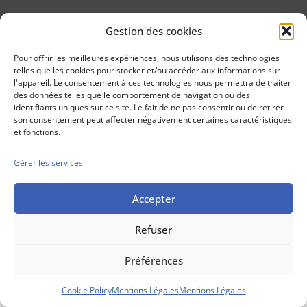
Gestion des cookies
Conseils boursiers depuis 1952
Propos Utiles est
Pour offrir les meilleures expériences, nous utilisons des technologies
une publication
telles que les cookies pour stocker et/ou accéder aux informations sur
des Editions
l'appareil. Le consentement à ces technologies nous permettra de traiter
Marigny
des données telles que le comportement de navigation ou des
identifiants uniques sur ce site. Le fait de ne pas consentir ou de retirer
Mentions Légales
Politique cookie
son consentement peut affecter négativement certaines caractéristiques
Conditions générales de vente
et fonctions.
Gérer les services
Accepter
Refuser
Préférences
Cookie Policy
Mentions Légales
Mentions Légales