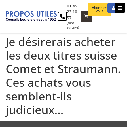
01 45
Abonnez-
vous
23 10
57
Conseils boursiers depuis 1952
(sans
surtaxe)
Je désirerais acheter
les deux titres suisse
Comet et Straumann.
Ces achats vous
semblent-ils
judicieux…