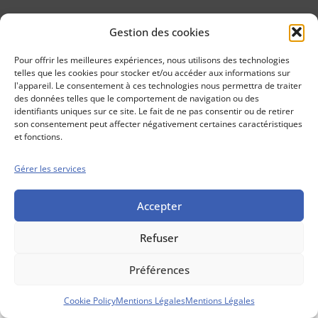
Gestion des cookies
Conseils boursiers depuis 1952
Propos Utiles est
Pour offrir les meilleures expériences, nous utilisons des technologies
une publication
telles que les cookies pour stocker et/ou accéder aux informations sur
des Editions
l'appareil. Le consentement à ces technologies nous permettra de traiter
Marigny
des données telles que le comportement de navigation ou des
identifiants uniques sur ce site. Le fait de ne pas consentir ou de retirer
Mentions Légales
Politique cookie
son consentement peut affecter négativement certaines caractéristiques
Conditions générales de vente
et fonctions.
Gérer les services
Accepter
Refuser
Préférences
Cookie Policy
Mentions Légales
Mentions Légales