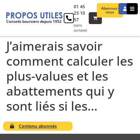
01 45
Abonnez-
vous
23 10
57
Conseils boursiers depuis 1952
(sans
surtaxe)
J’aimerais savoir
comment calculer les
plus-values et les
abattements qui y
sont liés si les…
Contenu abonnés