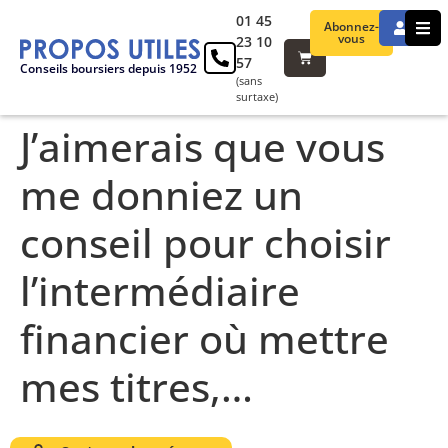
01 45
Abonnez-
vous
23 10
57
Conseils boursiers depuis 1952
(sans
surtaxe)
J’aimerais que vous
me donniez un
conseil pour choisir
l’intermédiaire
financier où mettre
mes titres,…