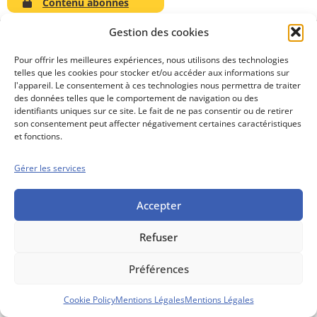
Contenu abonnés
Gestion des cookies
Pour offrir les meilleures expériences, nous utilisons des technologies
telles que les cookies pour stocker et/ou accéder aux informations sur
Conseils boursiers depuis 1952
l'appareil. Le consentement à ces technologies nous permettra de traiter
Propos Utiles est
des données telles que le comportement de navigation ou des
une publication
identifiants uniques sur ce site. Le fait de ne pas consentir ou de retirer
des Editions
son consentement peut affecter négativement certaines caractéristiques
Marigny
et fonctions.
Mentions Légales
Politique cookie
Gérer les services
Conditions générales de vente
Accepter
Refuser
Préférences
Cookie Policy
Mentions Légales
Mentions Légales