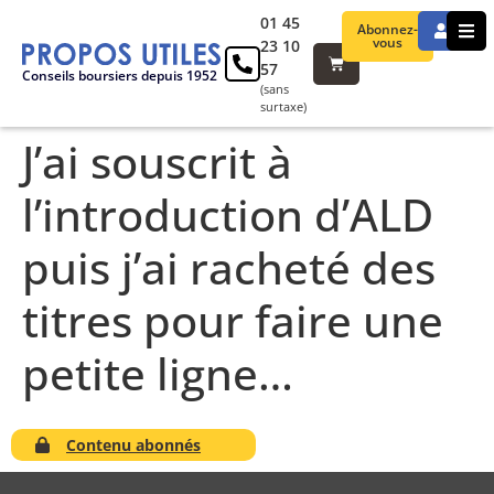
01 45
Abonnez-
vous
23 10
57
Conseils boursiers depuis 1952
(sans
surtaxe)
J’ai souscrit à
l’introduction d’ALD
puis j’ai racheté des
titres pour faire une
petite ligne…
Contenu abonnés