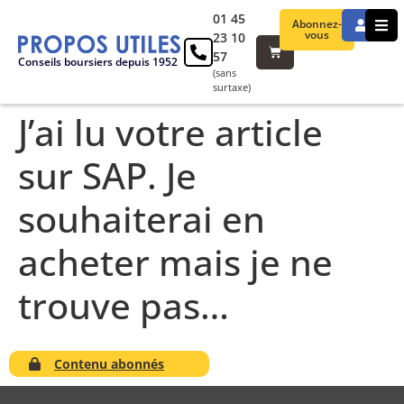
01 45
Abonnez-
vous
23 10
57
Conseils boursiers depuis 1952
(sans
surtaxe)
J’ai lu votre article
sur SAP. Je
souhaiterai en
acheter mais je ne
trouve pas…
Contenu abonnés