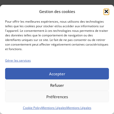
Gestion des cookies
Conseils boursiers depuis 1952
Propos Utiles est
Pour offrir les meilleures expériences, nous utilisons des technologies
une publication
telles que les cookies pour stocker et/ou accéder aux informations sur
des Editions
l'appareil. Le consentement à ces technologies nous permettra de traiter
Marigny
des données telles que le comportement de navigation ou des
identifiants uniques sur ce site. Le fait de ne pas consentir ou de retirer
Mentions Légales
Politique cookie
son consentement peut affecter négativement certaines caractéristiques
Conditions générales de vente
et fonctions.
Gérer les services
Accepter
Refuser
Préférences
Cookie Policy
Mentions Légales
Mentions Légales