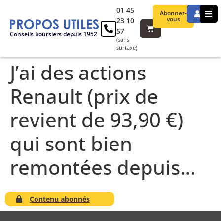
01 45
Abonnez-
vous
23 10
57
Conseils boursiers depuis 1952
(sans
surtaxe)
J’ai des actions
Renault (prix de
revient de 93,90 €)
qui sont bien
remontées depuis…
Contenu abonnés