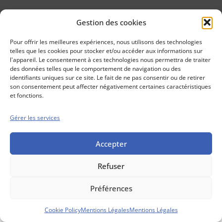
Gestion des cookies
Conseils boursiers depuis 1952
Propos Utiles est
Pour offrir les meilleures expériences, nous utilisons des technologies
une publication
telles que les cookies pour stocker et/ou accéder aux informations sur
des Editions
l'appareil. Le consentement à ces technologies nous permettra de traiter
Marigny
des données telles que le comportement de navigation ou des
identifiants uniques sur ce site. Le fait de ne pas consentir ou de retirer
Mentions Légales
Politique cookie
son consentement peut affecter négativement certaines caractéristiques
Conditions générales de vente
et fonctions.
Gérer les services
Accepter
Refuser
Préférences
Cookie Policy
Mentions Légales
Mentions Légales