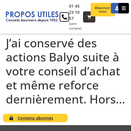
01 45
Abonnez-
vous
23 10
57
Conseils boursiers depuis 1952
(sans
surtaxe)
J’ai conservé des
actions Balyo suite à
votre conseil d’achat
et même reforce
dernièrement. Hors…
Contenu abonnés