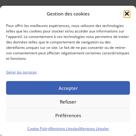
Gestion des cookies
Conseils boursiers depuis 1952
Propos Utiles est
Pour offrir les meilleures expériences, nous utilisons des technologies
une publication
telles que les cookies pour stocker et/ou accéder aux informations sur
des Editions
l'appareil. Le consentement à ces technologies nous permettra de traiter
Marigny
des données telles que le comportement de navigation ou des
identifiants uniques sur ce site. Le fait de ne pas consentir ou de retirer
Mentions Légales
Politique cookie
son consentement peut affecter négativement certaines caractéristiques
Conditions générales de vente
et fonctions.
Gérer les services
Accepter
Refuser
Préférences
Cookie Policy
Mentions Légales
Mentions Légales