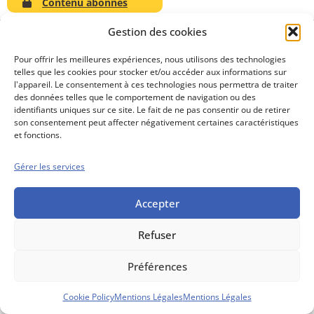
Contenu abonnés
Gestion des cookies
Pour offrir les meilleures expériences, nous utilisons des technologies
telles que les cookies pour stocker et/ou accéder aux informations sur
Conseils boursiers depuis 1952
l'appareil. Le consentement à ces technologies nous permettra de traiter
Propos Utiles est
des données telles que le comportement de navigation ou des
une publication
identifiants uniques sur ce site. Le fait de ne pas consentir ou de retirer
des Editions
son consentement peut affecter négativement certaines caractéristiques
Marigny
et fonctions.
Mentions Légales
Politique cookie
Gérer les services
Conditions générales de vente
Accepter
Refuser
Préférences
Cookie Policy
Mentions Légales
Mentions Légales