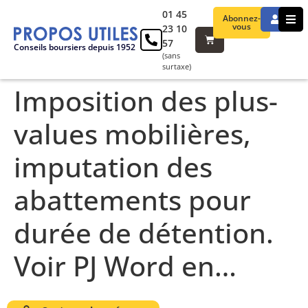
01 45
Abonnez-
vous
23 10
57
Conseils boursiers depuis 1952
(sans
surtaxe)
Imposition des plus-
values mobilières,
imputation des
abattements pour
durée de détention.
Voir PJ Word en…