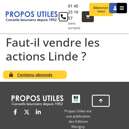
01 45
Abonnez-
vous
23 10
57
Conseils boursiers depuis 1952
(sans
surtaxe)
Faut-il vendre les
actions Linde ?
Contenu abonnés
Conseils boursiers depuis 1952
Propos Utiles est
une publication
des Editions
Marigny