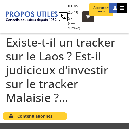
01 45
Abonnez-
vous
23 10
57
Conseils boursiers depuis 1952
(sans
surtaxe)
Existe-t-il un tracker
sur le Laos ? Est-il
judicieux d’investir
sur le tracker
Malaisie ?…
Contenu abonnés