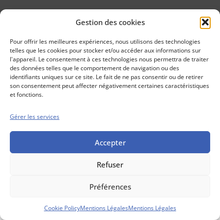
Gestion des cookies
Conseils boursiers depuis 1952
Propos Utiles est
Pour offrir les meilleures expériences, nous utilisons des technologies
une publication
telles que les cookies pour stocker et/ou accéder aux informations sur
des Editions
l'appareil. Le consentement à ces technologies nous permettra de traiter
Marigny
des données telles que le comportement de navigation ou des
identifiants uniques sur ce site. Le fait de ne pas consentir ou de retirer
Mentions Légales
Politique cookie
son consentement peut affecter négativement certaines caractéristiques
Conditions générales de vente
et fonctions.
Gérer les services
Accepter
Refuser
Préférences
Cookie Policy
Mentions Légales
Mentions Légales