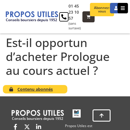
01 45
Abonnez-
vous
23 10
57
Conseils boursiers depuis 1952
(sans
surtaxe)
Est-il opportun
d’acheter Prologue
au cours actuel ?
Contenu abonnés
Conseils boursiers depuis 1952
Propos Utiles est