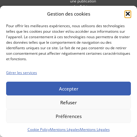
une publication
des Editions
Marigny
Gestion des cookies
Mentions Légales
Politique cookie
Pour offrir les meilleures expériences, nous utilisons des technologies
Conditions générales de vente
telles que les cookies pour stocker et/ou accéder aux informations sur
l'appareil. Le consentement à ces technologies nous permettra de traiter
des données telles que le comportement de navigation ou des
identifiants uniques sur ce site. Le fait de ne pas consentir ou de retirer
son consentement peut affecter négativement certaines caractéristiques
et fonctions.
Gérer les services
Accepter
Refuser
Préférences
Cookie Policy
Mentions Légales
Mentions Légales