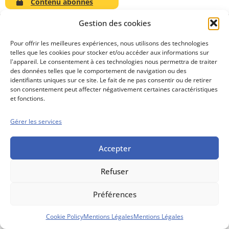
Contenu abonnés
Gestion des cookies
Pour offrir les meilleures expériences, nous utilisons des technologies
telles que les cookies pour stocker et/ou accéder aux informations sur
Conseils boursiers depuis 1952
l'appareil. Le consentement à ces technologies nous permettra de traiter
Propos Utiles est
des données telles que le comportement de navigation ou des
une publication
identifiants uniques sur ce site. Le fait de ne pas consentir ou de retirer
des Editions
son consentement peut affecter négativement certaines caractéristiques
Marigny
et fonctions.
Mentions Légales
Politique cookie
Gérer les services
Conditions générales de vente
Accepter
Refuser
Préférences
Cookie Policy
Mentions Légales
Mentions Légales