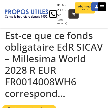
01 45
Abonnez-
vous
23 10
57
Conseils boursiers depuis 1952
(sans
surtaxe)
Est-ce que ce fonds
obligataire EdR SICAV
– Millesima World
2028 R EUR
FR0014008WH6
correspond…