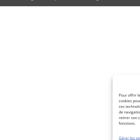
Pour offrir 
cookies pour
ces technol
de navigatio
retirer son 
fonctions.
Gérer les se