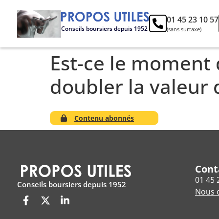
01 45 23 10 57
Conseils boursiers depuis 1952
(sans surtaxe)
Est-ce le moment 
doubler la valeur 
Contenu abonnés
Cont
01 45 
Conseils boursiers depuis 1952
Nous c