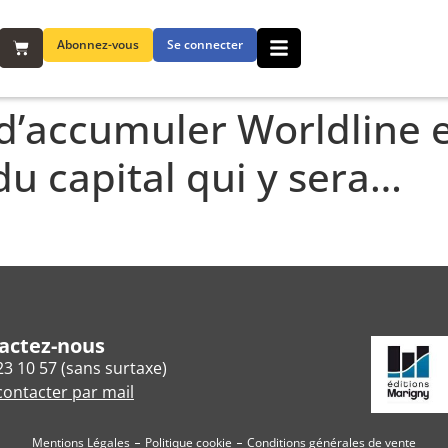
Abonnez-vous
Se connecter
d’accumuler Worldline 
du capital qui y sera…
actez-nous
23 10 57 (sans surtaxe)
ontacter par mail
Mentions Légales
Politique cookie
Conditions générales de vente