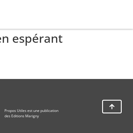
en espérant
Propos Utiles est une publication
des Editions Marigny