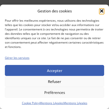
Gestion des cookies
Conseils boursiers depuis 1952
Propos Utiles est
Pour offrir les meilleures expériences, nous utilisons des technologies
une publication
telles que les cookies pour stocker et/ou accéder aux informations sur
des Editions
l'appareil. Le consentement à ces technologies nous permettra de traiter
Marigny
des données telles que le comportement de navigation ou des
identifiants uniques sur ce site. Le fait de ne pas consentir ou de retirer
Mentions Légales
Politique cookie
son consentement peut affecter négativement certaines caractéristiques
Conditions générales de vente
et fonctions.
Gérer les services
Accepter
Refuser
Préférences
Cookie Policy
Mentions Légales
Mentions Légales