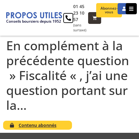
01 45
Abonnez-
vous
23 10
57
Conseils boursiers depuis 1952
(sans
surtaxe)
En complément à la
précédente question
» Fiscalité « , j’ai une
question portant sur
la…
Contenu abonnés