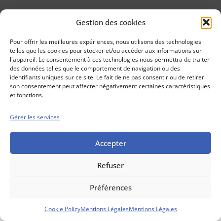
Gestion des cookies
Conseils boursiers depuis 1952
Propos Utiles est
Pour offrir les meilleures expériences, nous utilisons des technologies
une publication
telles que les cookies pour stocker et/ou accéder aux informations sur
des Editions
l'appareil. Le consentement à ces technologies nous permettra de traiter
Marigny
des données telles que le comportement de navigation ou des
identifiants uniques sur ce site. Le fait de ne pas consentir ou de retirer
Mentions Légales
Politique cookie
son consentement peut affecter négativement certaines caractéristiques
Conditions générales de vente
et fonctions.
Gérer les services
Accepter
Refuser
Préférences
Cookie Policy
Mentions Légales
Mentions Légales