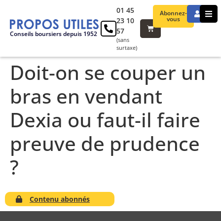
01 45
Abonnez-
vous
23 10
57
Conseils boursiers depuis 1952
(sans
surtaxe)
Doit-on se couper un
bras en vendant
Dexia ou faut-il faire
preuve de prudence
?
Contenu abonnés