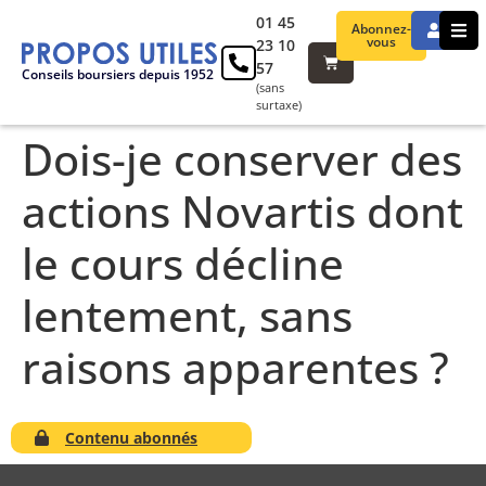
01 45
Abonnez-
vous
23 10
57
Conseils boursiers depuis 1952
(sans
surtaxe)
Dois-je conserver des
actions Novartis dont
le cours décline
lentement, sans
raisons apparentes ?
Contenu abonnés