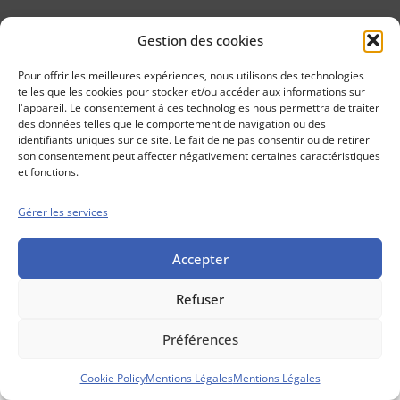
Gestion des cookies
Conseils boursiers depuis 1952
Propos Utiles est
Pour offrir les meilleures expériences, nous utilisons des technologies
une publication
telles que les cookies pour stocker et/ou accéder aux informations sur
des Editions
l'appareil. Le consentement à ces technologies nous permettra de traiter
Marigny
des données telles que le comportement de navigation ou des
identifiants uniques sur ce site. Le fait de ne pas consentir ou de retirer
Mentions Légales
Politique cookie
son consentement peut affecter négativement certaines caractéristiques
Conditions générales de vente
et fonctions.
Gérer les services
Accepter
Refuser
Préférences
Cookie Policy
Mentions Légales
Mentions Légales