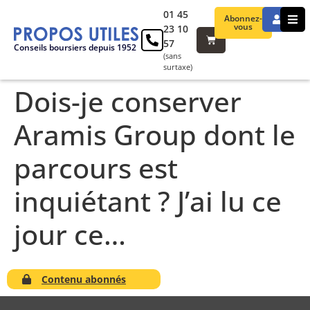
01 45
Abonnez-
vous
23 10
57
Conseils boursiers depuis 1952
(sans
surtaxe)
Dois-je conserver
Aramis Group dont le
parcours est
inquiétant ? J’ai lu ce
jour ce…
Contenu abonnés