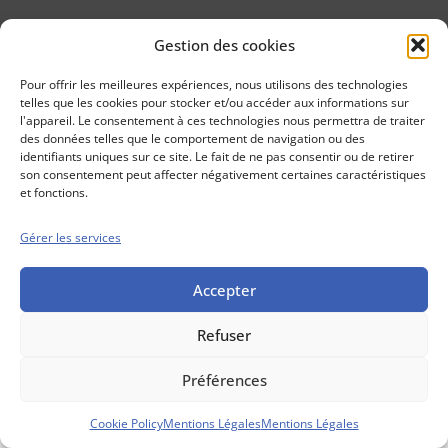
Gestion des cookies
Conseils boursiers depuis 1952
Propos Utiles est
Pour offrir les meilleures expériences, nous utilisons des technologies
une publication
telles que les cookies pour stocker et/ou accéder aux informations sur
des Editions
l'appareil. Le consentement à ces technologies nous permettra de traiter
Marigny
des données telles que le comportement de navigation ou des
identifiants uniques sur ce site. Le fait de ne pas consentir ou de retirer
Mentions Légales
Politique cookie
son consentement peut affecter négativement certaines caractéristiques
Conditions générales de vente
et fonctions.
Gérer les services
Accepter
Refuser
Préférences
Cookie Policy
Mentions Légales
Mentions Légales