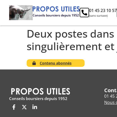
01 45 23 10 57
Conseils boursiers depuis 1952
(sans surtaxe)
Deux postes dans 
singulièrement et 
Contenu abonnés
Cont
01 45 
Conseils boursiers depuis 1952
Nous c