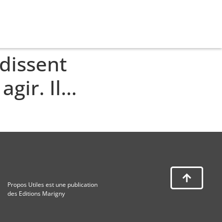
dissent
agir. Il…
Propos Utiles est une publication
des Editions Marigny