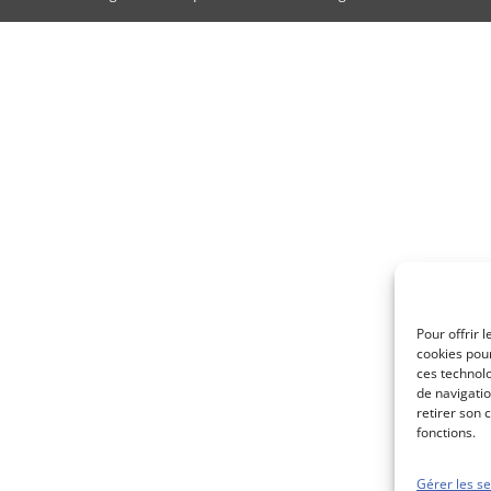
Pour offrir 
cookies pour
ces technol
de navigatio
retirer son 
fonctions.
Gérer les se