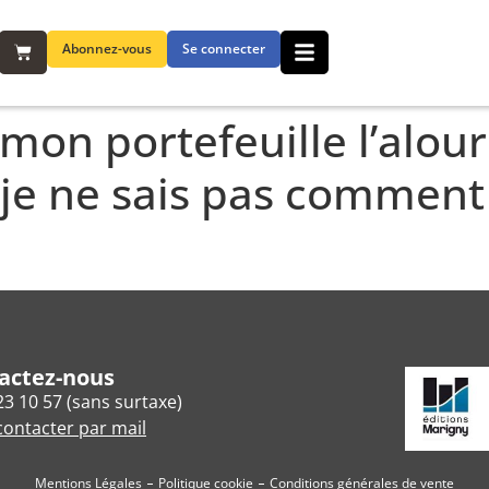
Abonnez-vous
Se connecter
mon portefeuille l’alour
je ne sais pas comment 
actez-nous
23 10 57 (sans surtaxe)
ontacter par mail
Mentions Légales
Politique cookie
Conditions générales de vente