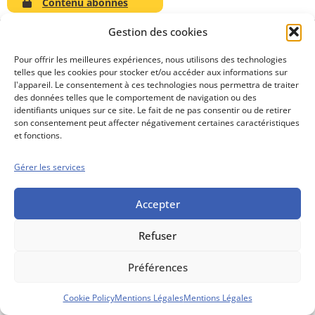
Contenu abonnés
Gestion des cookies
Pour offrir les meilleures expériences, nous utilisons des technologies
telles que les cookies pour stocker et/ou accéder aux informations sur
Conseils boursiers depuis 1952
l'appareil. Le consentement à ces technologies nous permettra de traiter
Propos Utiles est
des données telles que le comportement de navigation ou des
une publication
identifiants uniques sur ce site. Le fait de ne pas consentir ou de retirer
des Editions
son consentement peut affecter négativement certaines caractéristiques
Marigny
et fonctions.
Mentions Légales
Politique cookie
Gérer les services
Conditions générales de vente
Accepter
Refuser
Préférences
Cookie Policy
Mentions Légales
Mentions Légales