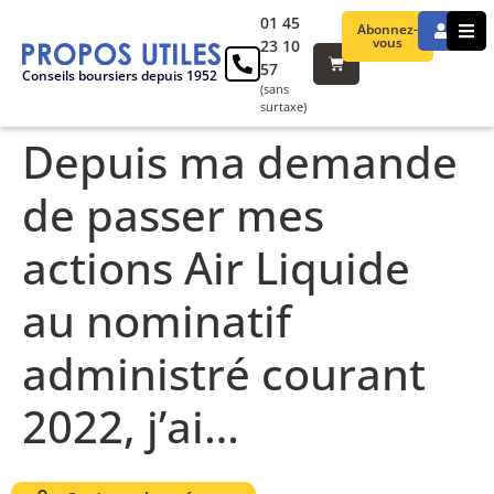
01 45
Abonnez-
vous
23 10
57
Conseils boursiers depuis 1952
(sans
surtaxe)
Depuis ma demande
de passer mes
actions Air Liquide
au nominatif
administré courant
2022, j’ai…