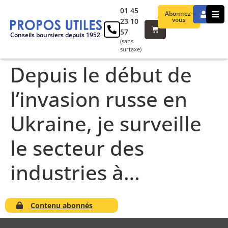
01 45
Abonnez-
vous
23 10
57
Conseils boursiers depuis 1952
(sans
surtaxe)
Depuis le début de
l’invasion russe en
Ukraine, je surveille
le secteur des
industries à…
Contenu abonnés