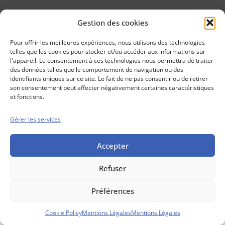
Gestion des cookies
Conseils boursiers depuis 1952
Propos Utiles est
Pour offrir les meilleures expériences, nous utilisons des technologies
une publication
telles que les cookies pour stocker et/ou accéder aux informations sur
des Editions
l'appareil. Le consentement à ces technologies nous permettra de traiter
Marigny
des données telles que le comportement de navigation ou des
identifiants uniques sur ce site. Le fait de ne pas consentir ou de retirer
Mentions Légales
Politique cookie
son consentement peut affecter négativement certaines caractéristiques
Conditions générales de vente
et fonctions.
Gérer les services
Accepter
Refuser
Préférences
Cookie Policy
Mentions Légales
Mentions Légales