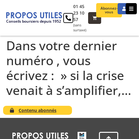
01 45
Abonnez-
vous
23 10
57
Conseils boursiers depuis 1952
(sans
surtaxe)
Dans votre dernier
numéro , vous
écrivez : » si la crise
venait à s’amplifier,…
Contenu abonnés