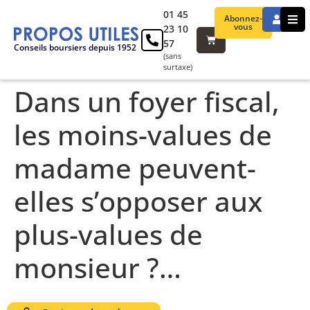
01 45
Abonnez-
vous
23 10
57
Conseils boursiers depuis 1952
(sans
surtaxe)
Dans un foyer fiscal,
les moins-values de
madame peuvent-
elles s’opposer aux
plus-values de
monsieur ?…