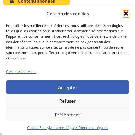
Contenu abonnés
Gestion des cookies
Pour offrir les meilleures expériences, nous utilisons des technologies
telles que les cookies pour stocker et/ou accéder aux informations sur
Conseils boursiers depuis 1952
l'appareil. Le consentement à ces technologies nous permettra de traiter
Propos Utiles est
des données telles que le comportement de navigation ou des
une publication
identifiants uniques sur ce site. Le fait de ne pas consentir ou de retirer
des Editions
son consentement peut affecter négativement certaines caractéristiques
Marigny
et fonctions.
Mentions Légales
Politique cookie
Gérer les services
Conditions générales de vente
Accepter
Refuser
Préférences
Cookie Policy
Mentions Légales
Mentions Légales