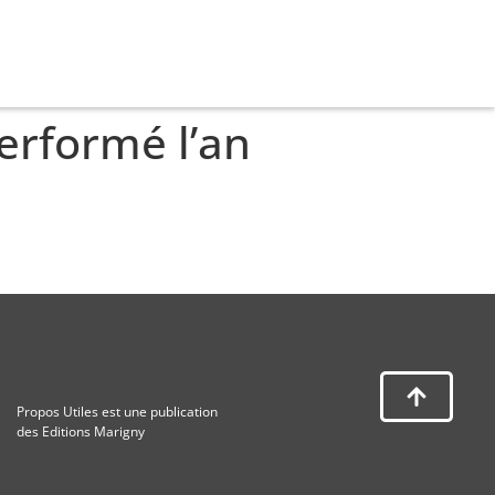
performé l’an
Propos Utiles est une publication
des Editions Marigny