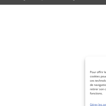
Pour offrir 
cookies pour
ces technol
de navigatio
retirer son 
fonctions.
Gérer les se