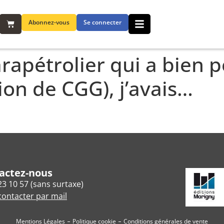
Abonnez-vous
Se connecter
rapétrolier qui a bien 
tion de CGG), j’avais…
actez-nous
23 10 57 (sans surtaxe)
ontacter par mail
Mentions Légales
Politique cookie
Conditions générales de vente