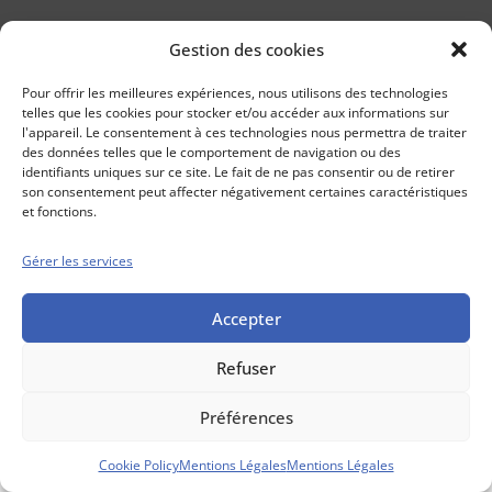
Gestion des cookies
Conseils boursiers depuis 1952
Propos Utiles est
Pour offrir les meilleures expériences, nous utilisons des technologies
une publication
telles que les cookies pour stocker et/ou accéder aux informations sur
des Editions
l'appareil. Le consentement à ces technologies nous permettra de traiter
Marigny
des données telles que le comportement de navigation ou des
identifiants uniques sur ce site. Le fait de ne pas consentir ou de retirer
Mentions Légales
Politique cookie
son consentement peut affecter négativement certaines caractéristiques
Conditions générales de vente
et fonctions.
Gérer les services
Accepter
Refuser
Préférences
Cookie Policy
Mentions Légales
Mentions Légales