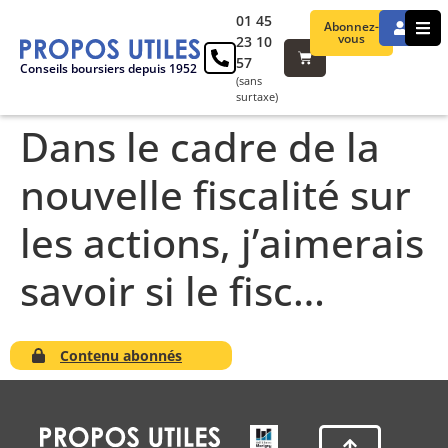
01 45
Abonnez-
vous
23 10
57
Conseils boursiers depuis 1952
(sans
surtaxe)
Dans le cadre de la
nouvelle fiscalité sur
les actions, j’aimerais
savoir si le fisc…
Contenu abonnés