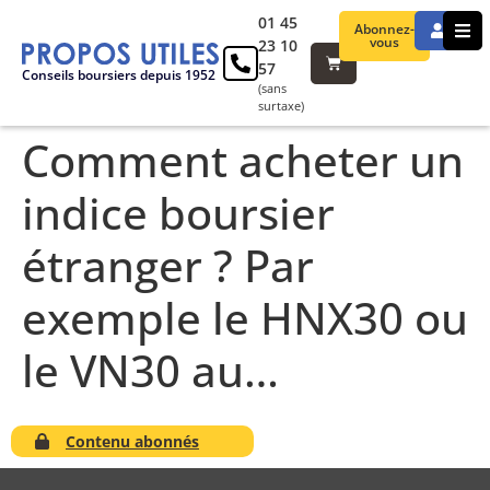
01 45
Abonnez-
vous
23 10
57
Conseils boursiers depuis 1952
(sans
surtaxe)
Comment acheter un
indice boursier
étranger ? Par
exemple le HNX30 ou
le VN30 au…
Contenu abonnés