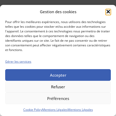
Gestion des cookies
Conseils boursiers depuis 1952
Propos Utiles est
Pour offrir les meilleures expériences, nous utilisons des technologies
une publication
telles que les cookies pour stocker et/ou accéder aux informations sur
des Editions
l'appareil. Le consentement à ces technologies nous permettra de traiter
Marigny
des données telles que le comportement de navigation ou des
identifiants uniques sur ce site. Le fait de ne pas consentir ou de retirer
Mentions Légales
Politique cookie
son consentement peut affecter négativement certaines caractéristiques
Conditions générales de vente
et fonctions.
Gérer les services
Accepter
Refuser
Préférences
Cookie Policy
Mentions Légales
Mentions Légales