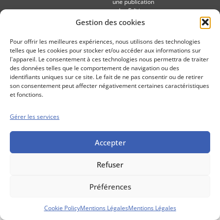
une publication
des Editions
Marigny
Gestion des cookies
Mentions Légales
Politique cookie
Pour offrir les meilleures expériences, nous utilisons des technologies
Conditions générales de vente
telles que les cookies pour stocker et/ou accéder aux informations sur
l'appareil. Le consentement à ces technologies nous permettra de traiter
des données telles que le comportement de navigation ou des
identifiants uniques sur ce site. Le fait de ne pas consentir ou de retirer
son consentement peut affecter négativement certaines caractéristiques
et fonctions.
Gérer les services
Accepter
Refuser
Préférences
Cookie Policy
Mentions Légales
Mentions Légales