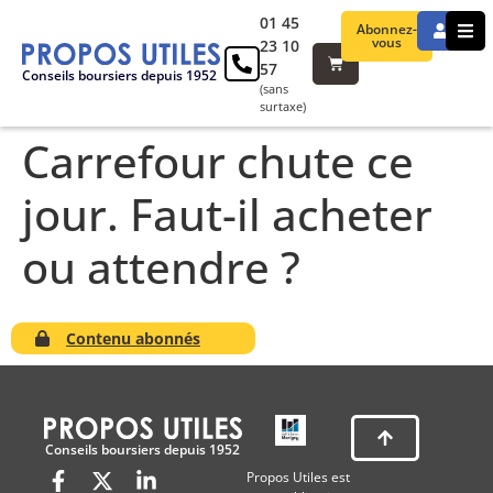
01 45
Abonnez-
vous
23 10
57
Conseils boursiers depuis 1952
(sans
surtaxe)
Carrefour chute ce
jour. Faut-il acheter
ou attendre ?
Contenu abonnés
Conseils boursiers depuis 1952
Propos Utiles est