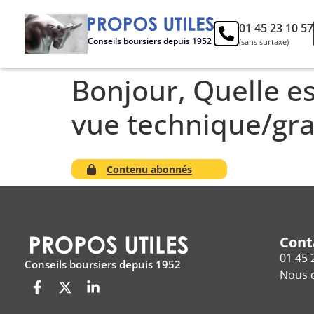
01 45 23 10 57
Conseils boursiers depuis 1952
(sans surtaxe)
Bonjour, Quelle es
vue technique/gra
Contenu abonnés
Cont
01 45 
Conseils boursiers depuis 1952
Nous c