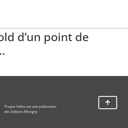
old d’un point de
…
Propos Utiles est une publication
des Editions Marigny