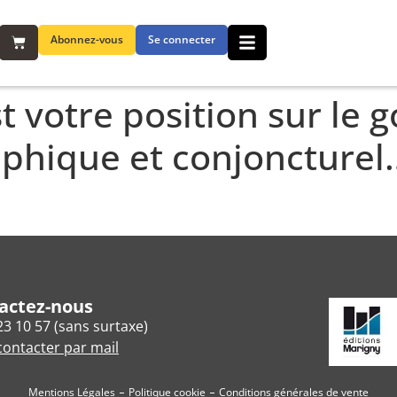
Abonnez-vous
Se connecter
t votre position sur le g
phique et conjoncturel
actez-nous
23 10 57 (sans surtaxe)
ontacter par mail
Mentions Légales
Politique cookie
Conditions générales de vente