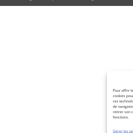
Pour offrir 
cookies pour
ces technol
de navigatio
retirer son 
fonctions.
Gérer les se