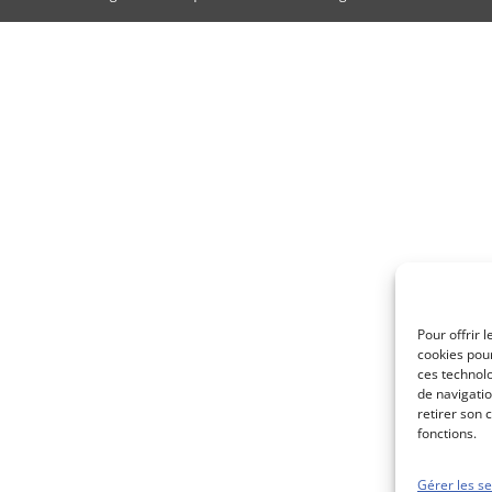
Pour offrir 
cookies pour
ces technol
de navigatio
retirer son 
fonctions.
Gérer les se