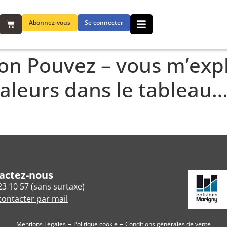
Abonnez-vous
Se connecter
ion Pouvez – vous m’ex
valeurs dans le tableau
actez-nous
23 10 57 (sans surtaxe)
ontacter par mail
Mentions Légales
Politique cookie
Conditions générales de vente