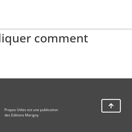
pliquer comment
…
Propos Utiles est une publication
des Editions Marigny