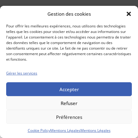
Gestion des cookies
Conseils boursiers depuis 1952
Propos Utiles est
Pour offrir les meilleures expériences, nous utilisons des technologies
une publication
telles que les cookies pour stocker et/ou accéder aux informations sur
des Editions
l'appareil. Le consentement à ces technologies nous permettra de traiter
Marigny
des données telles que le comportement de navigation ou des
identifiants uniques sur ce site. Le fait de ne pas consentir ou de retirer
Mentions Légales
Politique cookie
son consentement peut affecter négativement certaines caractéristiques
Conditions générales de vente
et fonctions.
Gérer les services
Accepter
Refuser
Préférences
Cookie Policy
Mentions Légales
Mentions Légales