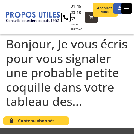
01 45
Abonnez-
vous
23 10
57
Conseils boursiers depuis 1952
(sans
surtaxe)
Bonjour, Je vous écris
pour vous signaler
une probable petite
coquille dans votre
tableau des…
Contenu abonnés