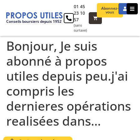
01 45
Abonnez-
vous
23 10
57
Conseils boursiers depuis 1952
(sans
surtaxe)
Bonjour, Je suis
abonné à propos
utiles depuis peu.j'ai
compris les
dernieres opérations
realisées dans…