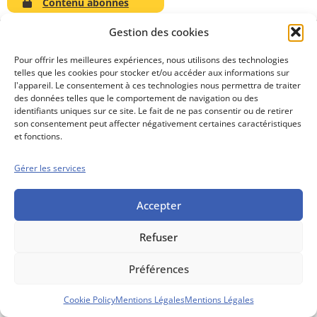
Contenu abonnés
Gestion des cookies
Pour offrir les meilleures expériences, nous utilisons des technologies
telles que les cookies pour stocker et/ou accéder aux informations sur
Conseils boursiers depuis 1952
l'appareil. Le consentement à ces technologies nous permettra de traiter
Propos Utiles est
des données telles que le comportement de navigation ou des
une publication
identifiants uniques sur ce site. Le fait de ne pas consentir ou de retirer
des Editions
son consentement peut affecter négativement certaines caractéristiques
Marigny
et fonctions.
Mentions Légales
Politique cookie
Gérer les services
Conditions générales de vente
Accepter
Refuser
Préférences
Cookie Policy
Mentions Légales
Mentions Légales