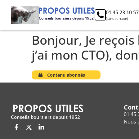
01 45 23 10 57
Conseils boursiers depuis 1952
(sans surtaxe)
Bonjour, Je reçois
j’ai mon CTO), don
Contenu abonnés
Cont
01 45 
Conseils boursiers depuis 1952
Nous c