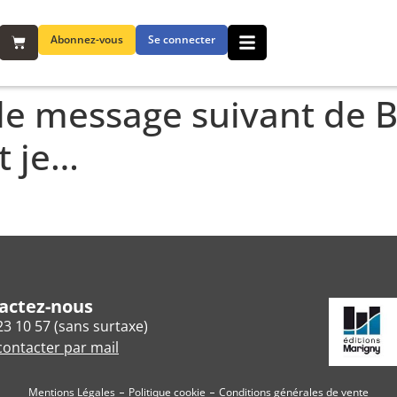
Abonnez-vous
Se connecter
 le message suivant de 
t je…
actez-nous
23 10 57 (sans surtaxe)
ontacter par mail
Mentions Légales
Politique cookie
Conditions générales de vente