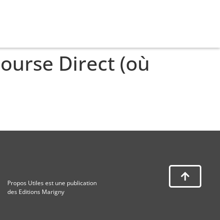
Bourse Direct (où
Propos Utiles est une publication
des Editions Marigny