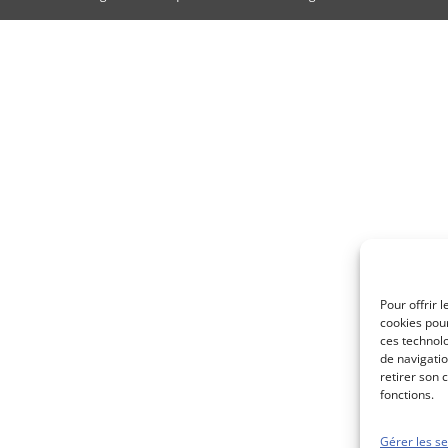
Pour offrir 
cookies pour
ces technol
de navigatio
retirer son 
fonctions.
Gérer les se