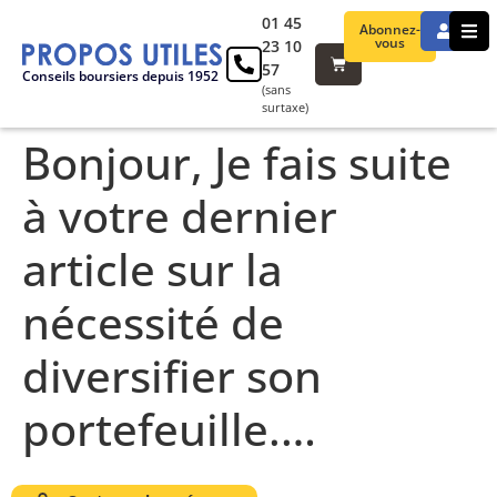
01 45
Abonnez-
vous
23 10
57
Conseils boursiers depuis 1952
(sans
surtaxe)
Bonjour, Je fais suite
à votre dernier
article sur la
nécessité de
diversifier son
portefeuille.…