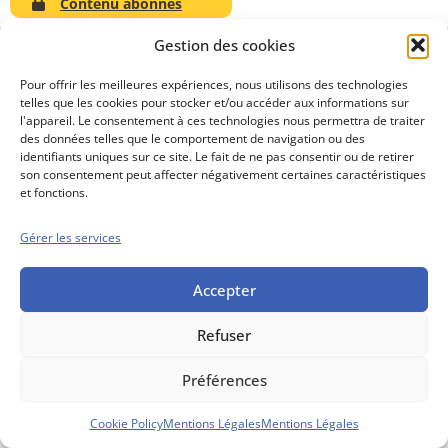
Contenu abonnés
Gestion des cookies
Pour offrir les meilleures expériences, nous utilisons des technologies
telles que les cookies pour stocker et/ou accéder aux informations sur
Conseils boursiers depuis 1952
l'appareil. Le consentement à ces technologies nous permettra de traiter
Propos Utiles est
des données telles que le comportement de navigation ou des
une publication
identifiants uniques sur ce site. Le fait de ne pas consentir ou de retirer
des Editions
son consentement peut affecter négativement certaines caractéristiques
Marigny
et fonctions.
Mentions Légales
Politique cookie
Gérer les services
Conditions générales de vente
Accepter
Refuser
Préférences
Cookie Policy
Mentions Légales
Mentions Légales