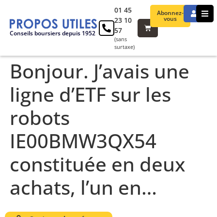
01 45
Abonnez-
vous
23 10
57
Conseils boursiers depuis 1952
(sans
surtaxe)
Bonjour. J’avais une
ligne d’ETF sur les
robots
IE00BMW3QX54
constituée en deux
achats, l’un en…