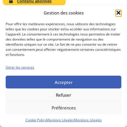
Contenu abonnés
Gestion des cookies
Pour offrir les meilleures expériences, nous utilisons des technologies
telles que les cookies pour stocker et/ou accéder aux informations sur
Conseils boursiers depuis 1952
l'appareil. Le consentement à ces technologies nous permettra de traiter
Propos Utiles est
des données telles que le comportement de navigation ou des
une publication
identifiants uniques sur ce site. Le fait de ne pas consentir ou de retirer
des Editions
son consentement peut affecter négativement certaines caractéristiques
Marigny
et fonctions.
Mentions Légales
Politique cookie
Gérer les services
Conditions générales de vente
Accepter
Refuser
Préférences
Cookie Policy
Mentions Légales
Mentions Légales