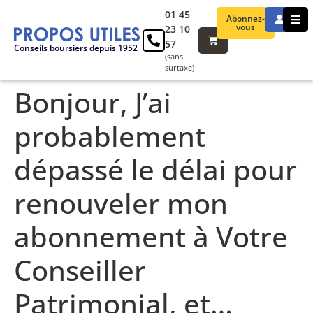
01 45
Abonnez-
vous
23 10
57
Conseils boursiers depuis 1952
(sans
surtaxe)
Bonjour, J’ai
probablement
dépassé le délai pour
renouveler mon
abonnement à Votre
Conseiller
Patrimonial, et…