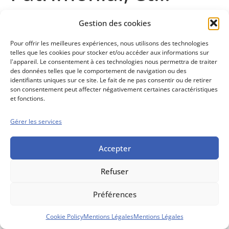
Gestion des cookies
Contenu abonnés
Pour offrir les meilleures expériences, nous utilisons des technologies
telles que les cookies pour stocker et/ou accéder aux informations sur
l'appareil. Le consentement à ces technologies nous permettra de traiter
des données telles que le comportement de navigation ou des
Conseils boursiers depuis 1952
identifiants uniques sur ce site. Le fait de ne pas consentir ou de retirer
son consentement peut affecter négativement certaines caractéristiques
Propos Utiles est
et fonctions.
une publication
des Editions
Marigny
Gérer les services
Mentions Légales
Politique cookie
Conditions générales de vente
Accepter
Refuser
Préférences
Cookie Policy
Mentions Légales
Mentions Légales