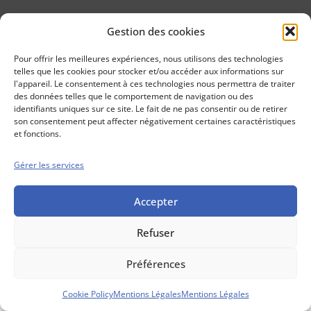
Gestion des cookies
Conseils boursiers depuis 1952
Propos Utiles est
Pour offrir les meilleures expériences, nous utilisons des technologies
une publication
telles que les cookies pour stocker et/ou accéder aux informations sur
des Editions
l'appareil. Le consentement à ces technologies nous permettra de traiter
Marigny
des données telles que le comportement de navigation ou des
identifiants uniques sur ce site. Le fait de ne pas consentir ou de retirer
Mentions Légales
Politique cookie
son consentement peut affecter négativement certaines caractéristiques
Conditions générales de vente
et fonctions.
Gérer les services
Accepter
Refuser
Préférences
Cookie Policy
Mentions Légales
Mentions Légales