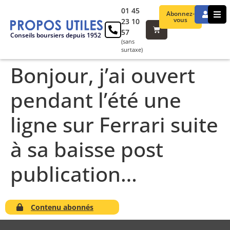
01 45
Abonnez-
vous
23 10
57
Conseils boursiers depuis 1952
(sans
surtaxe)
Bonjour, j’ai ouvert
pendant l’été une
ligne sur Ferrari suite
à sa baisse post
publication…
Contenu abonnés