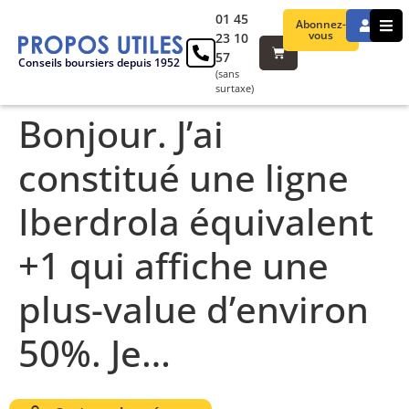
01 45
Abonnez-
vous
23 10
57
Conseils boursiers depuis 1952
(sans
surtaxe)
Bonjour. J’ai
constitué une ligne
Iberdrola équivalent
+1 qui affiche une
plus-value d’environ
50%. Je…