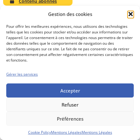
Contenu abonnés
Gestion des cookies
Pour offrir les meilleures expériences, nous utilisons des technologies
telles que les cookies pour stocker et/ou accéder aux informations sur
Conseils boursiers depuis 1952
l'appareil. Le consentement à ces technologies nous permettra de traiter
Propos Utiles est
des données telles que le comportement de navigation ou des
une publication
identifiants uniques sur ce site. Le fait de ne pas consentir ou de retirer
des Editions
son consentement peut affecter négativement certaines caractéristiques
Marigny
et fonctions.
Mentions Légales
Politique cookie
Gérer les services
Conditions générales de vente
Accepter
Refuser
Préférences
Cookie Policy
Mentions Légales
Mentions Légales