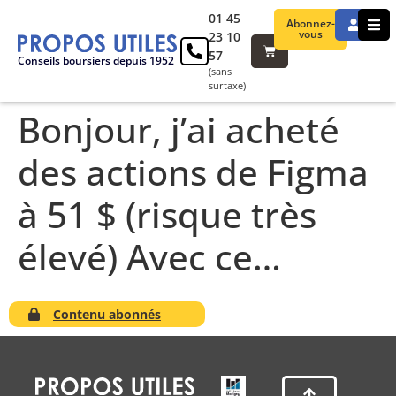
01 45
Abonnez-
vous
23 10
57
Conseils boursiers depuis 1952
(sans
surtaxe)
Bonjour, j’ai acheté
des actions de Figma
à 51 $ (risque très
élevé) Avec ce…
Contenu abonnés