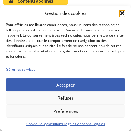
Contenu abonnés
Gestion des cookies
Pour offrir les meilleures expériences, nous utilisons des technologies
telles que les cookies pour stocker et/ou accéder aux informations sur
Conseils boursiers depuis 1952
l'appareil. Le consentement à ces technologies nous permettra de traiter
Propos Utiles est
des données telles que le comportement de navigation ou des
une publication
identifiants uniques sur ce site. Le fait de ne pas consentir ou de retirer
des Editions
son consentement peut affecter négativement certaines caractéristiques
Marigny
et fonctions.
Mentions Légales
Politique cookie
Gérer les services
Conditions générales de vente
Accepter
Refuser
Préférences
Cookie Policy
Mentions Légales
Mentions Légales