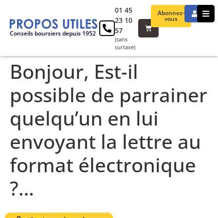
01 45
Abonnez-
vous
23 10
57
Conseils boursiers depuis 1952
(sans
surtaxe)
Bonjour, Est-il
possible de parrainer
quelqu’un en lui
envoyant la lettre au
format électronique
?…