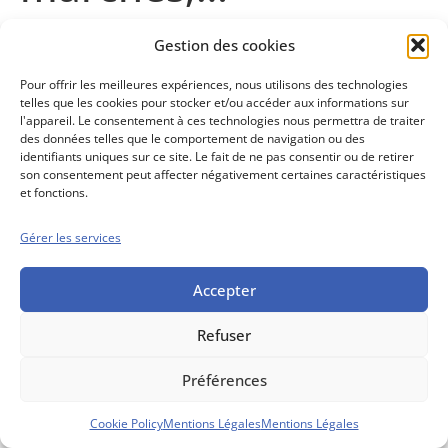
Gestion des cookies
Contenu abonnés
Pour offrir les meilleures expériences, nous utilisons des technologies
telles que les cookies pour stocker et/ou accéder aux informations sur
l'appareil. Le consentement à ces technologies nous permettra de traiter
des données telles que le comportement de navigation ou des
Conseils boursiers depuis 1952
identifiants uniques sur ce site. Le fait de ne pas consentir ou de retirer
son consentement peut affecter négativement certaines caractéristiques
Propos Utiles est
et fonctions.
une publication
des Editions
Marigny
Gérer les services
Mentions Légales
Politique cookie
Conditions générales de vente
Accepter
Refuser
Préférences
Cookie Policy
Mentions Légales
Mentions Légales