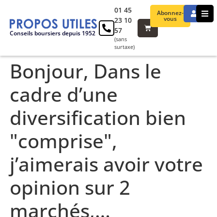
01 45
Abonnez-
vous
23 10
57
Conseils boursiers depuis 1952
(sans
surtaxe)
Bonjour, Dans le
cadre d’une
diversification bien
"comprise",
j’aimerais avoir votre
opinion sur 2
marchés,…