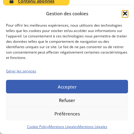
Contenu abonnés
Gestion des cookies
Pour offrir les meilleures expériences, nous utilisons des technologies
telles que les cookies pour stocker et/ou accéder aux informations sur
Conseils boursiers depuis 1952
l'appareil. Le consentement à ces technologies nous permettra de traiter
Propos Utiles est
des données telles que le comportement de navigation ou des
une publication
identifiants uniques sur ce site. Le fait de ne pas consentir ou de retirer
des Editions
son consentement peut affecter négativement certaines caractéristiques
Marigny
et fonctions.
Mentions Légales
Politique cookie
Gérer les services
Conditions générales de vente
Accepter
Refuser
Préférences
Cookie Policy
Mentions Légales
Mentions Légales