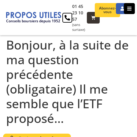
01 45
Abonnez-
vous
23 10
57
Conseils boursiers depuis 1952
(sans
surtaxe)
Bonjour, à la suite de
ma question
précédente
(obligataire) Il me
semble que l’ETF
proposé…