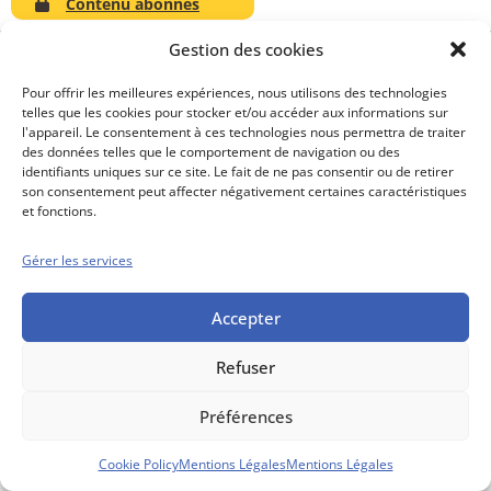
Contenu abonnés
Gestion des cookies
Pour offrir les meilleures expériences, nous utilisons des technologies
telles que les cookies pour stocker et/ou accéder aux informations sur
Conseils boursiers depuis 1952
l'appareil. Le consentement à ces technologies nous permettra de traiter
Propos Utiles est
des données telles que le comportement de navigation ou des
une publication
identifiants uniques sur ce site. Le fait de ne pas consentir ou de retirer
des Editions
son consentement peut affecter négativement certaines caractéristiques
Marigny
et fonctions.
Mentions Légales
Politique cookie
Gérer les services
Conditions générales de vente
Accepter
Refuser
Préférences
Cookie Policy
Mentions Légales
Mentions Légales