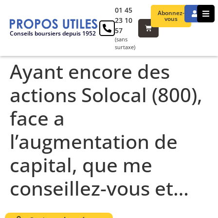
01 45
Abonnez-
vous
23 10
57
Conseils boursiers depuis 1952
(sans
surtaxe)
Ayant encore des
actions Solocal (800),
face a
l’augmentation de
capital, que me
conseillez-vous et…