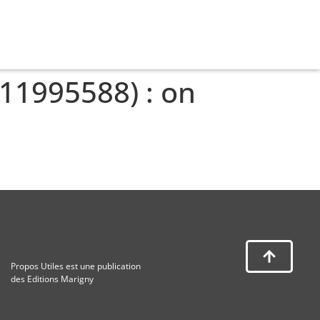
011995588) : on
Propos Utiles est une publication
des Editions Marigny