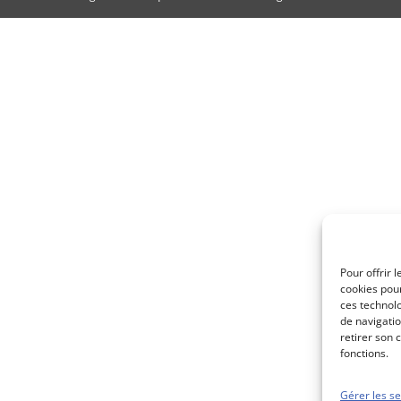
Pour offrir 
cookies pour
ces technol
de navigatio
retirer son 
fonctions.
Gérer les se