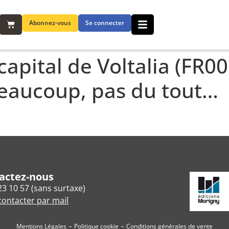
Abonnez-vous
Se connecter
apital de Voltalia (FR0
beaucoup, pas du tout…
actez-nous
23 10 57 (sans surtaxe)
ontacter par mail
Mentions Légales
Politique cookie
Conditions générales de vente