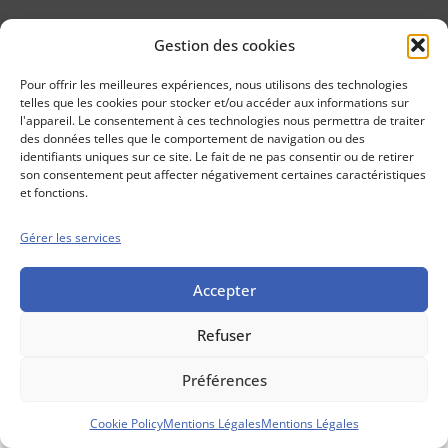
Gestion des cookies
Conseils boursiers depuis 1952
Propos Utiles est
Pour offrir les meilleures expériences, nous utilisons des technologies
une publication
telles que les cookies pour stocker et/ou accéder aux informations sur
des Editions
l'appareil. Le consentement à ces technologies nous permettra de traiter
Marigny
des données telles que le comportement de navigation ou des
identifiants uniques sur ce site. Le fait de ne pas consentir ou de retirer
Mentions Légales
Politique cookie
son consentement peut affecter négativement certaines caractéristiques
Conditions générales de vente
et fonctions.
Gérer les services
Accepter
Refuser
Préférences
Cookie Policy
Mentions Légales
Mentions Légales