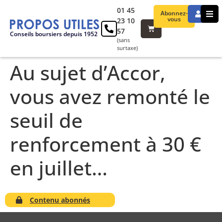
01 45
Abonnez-
vous
23 10
57
Conseils boursiers depuis 1952
(sans
surtaxe)
Au sujet d’Accor,
vous avez remonté le
seuil de
renforcement à 30 €
en juillet…
Contenu abonnés