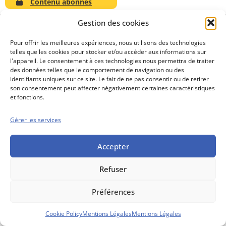
Contenu abonnés
Gestion des cookies
Pour offrir les meilleures expériences, nous utilisons des technologies
telles que les cookies pour stocker et/ou accéder aux informations sur
Conseils boursiers depuis 1952
l'appareil. Le consentement à ces technologies nous permettra de traiter
Propos Utiles est
des données telles que le comportement de navigation ou des
une publication
identifiants uniques sur ce site. Le fait de ne pas consentir ou de retirer
des Editions
son consentement peut affecter négativement certaines caractéristiques
Marigny
et fonctions.
Mentions Légales
Politique cookie
Gérer les services
Conditions générales de vente
Accepter
Refuser
Préférences
Cookie Policy
Mentions Légales
Mentions Légales